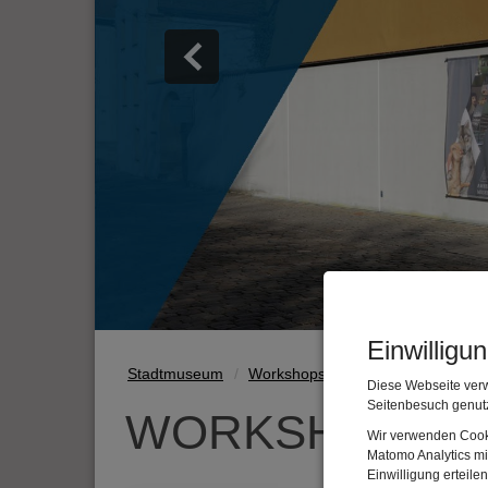
Einwilligu
Stadtmuseum
Workshops
Diese Webseite verw
Seitenbesuch genutz
WORKSHOPS
Wir verwenden Cooki
Matomo Analytics mi
Einwilligung erteil