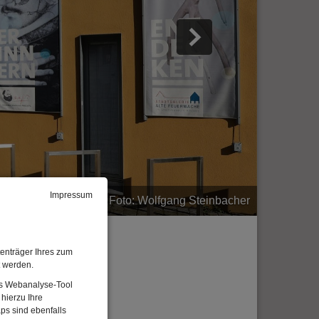
Impressum
adtmuseum Amberg | Foto: Wolfgang Steinbacher
enträger Ihres zum
t werden.
Das Webanalyse-Tool
hierzu Ihre
ps sind ebenfalls