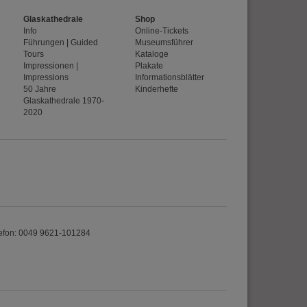
Glaskathedrale
Shop
Info
Online-Tickets
erten
Führungen | Guided
Museumsführer
esucher auf dieser
Tours
Kataloge
Impressionen |
Plakate
Impressions
Informationsblätter
50 Jahre
Kinderhefte
Glaskathedrale 1970-
wie z.B. Google Maps
2020
efon: 0049 9621-101284