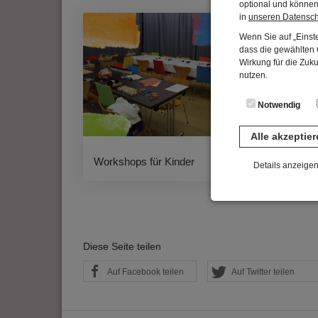
optional und können 
in
unseren Datensc
Wenn Sie auf „Einste
dass die gewählten C
Wirkung für die Zuk
nutzen.
Notwendig
Alle akzeptie
Workshops für Kinder
Work
Details anzeige
Notwendig
Diese Cookies sind 
gespeichert. Ledigli
Diese Seite teilen
Statistik
Auf Facebook teilen
Auf Twitter teilen
Diese Website nutzt 
werden ausschließli
die Funktion Anonym
auf unserer Interne