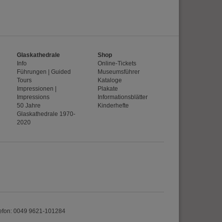
Glaskathedrale
Shop
Info
Online-Tickets
Führungen | Guided
Museumsführer
Tours
Kataloge
Impressionen |
Plakate
Impressions
Informationsblätter
50 Jahre
Kinderhefte
Glaskathedrale 1970-
2020
efon: 0049 9621-101284