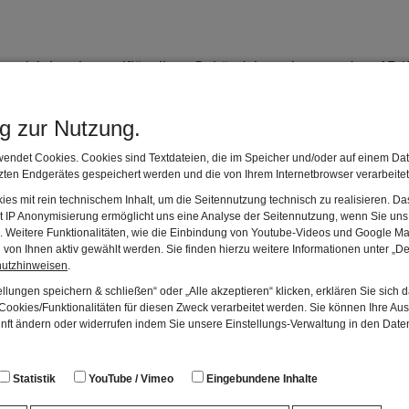
del, ist ein zweiflügeliger Gebäudekomplex aus dem 15./
schen Flügel stoßen im rechten Winkel aneinander. Aufgru
, im 15. Jahrhundert entstanden ist. Als Fertigstellungsda
ng zur Nutzung.
werden.
endet Cookies. Cookies sind Textdateien, die im Speicher und/oder auf einem Dat
ten Endgerätes gespeichert werden und die von Ihrem Internetbrowser verarbeite
unktionen. Er war zum Teil Lagerhaus der Stadt. Hier wurd
es mit rein technischem Inhalt, um die Seitennutzung technisch zu realisieren. 
r die Bürgerhäuser aufbewahrt. In den Schüttböden des Dac
t IP Anonymisierung ermöglicht uns eine Analyse der Seitennutzung, wenn Sie uns 
 Zeughaus genützt. Im Gewölberaum im Erdgeschoss wurden d
en. Weitere Funktionalitäten, wie die Einbindung von Youtube-Videos und Google Ma
von Ihnen aktiv gewählt werden. Sie finden hierzu weitere Informationen unter „De
wurden. Im 1. Obergeschoss hat man die Waffen und Ausrüst
hutzhinweisen
.
 1564 erschienen Stadtchronik von Michael Schwaiger wird im
llungen speichern & schließen“ oder „Alle akzeptieren“ klicken, erklären Sie sich 
ookies/Funktionalitäten für diesen Zweck verarbeitet werden. Sie können Ihre Aus
Amberger Feuerwehr, das Rote Kreuz, die städtische Freiba
unft ändern oder widerrufen indem Sie unsere Einstellungs-Verwaltung in den Dat
 Stadt zum Museum umgebaut. Die zahlreichen Schüttböden
alten.
Statistik
YouTube / Vimeo
Eingebundene Inhalte