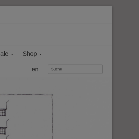
rale
Shop
en