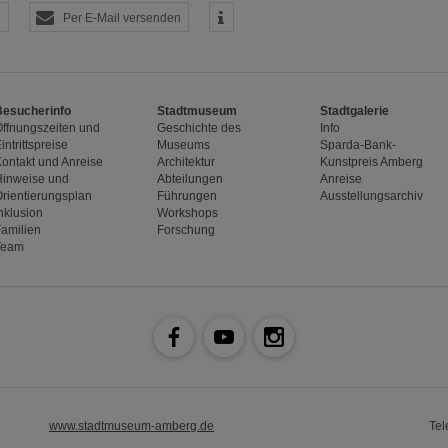
Per E-Mail versenden
Besucherinfo
Stadtmuseum
Stadtgalerie
Öffnungszeiten und
Geschichte des
Info
intrittspreise
Museums
Sparda-Bank-
Kontakt und Anreise
Architektur
Kunstpreis Amberg
Hinweise und
Abteilungen
Anreise
Orientierungsplan
Führungen
Ausstellungsarchiv
nklusion
Workshops
Familien
Forschung
Team
www.stadtmuseum-amberg.de
Tel